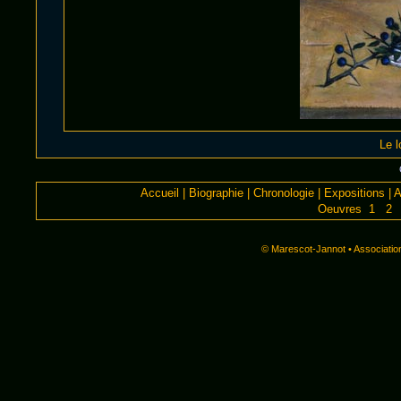
Le l
Accueil
|
Biographie
|
Chronologie
|
Expositions
|
A
Oeuvres 1
2
© Marescot-Jannot • Associatio